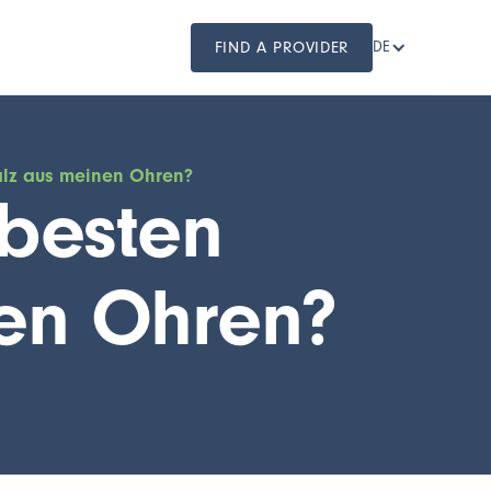
FIND A PROVIDER
DE
alz aus meinen Ohren?
 besten
en Ohren?