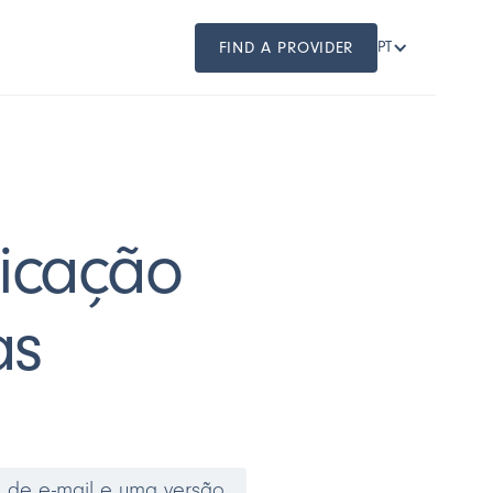
FIND A PROVIDER
PT
ficação
as
o de e-mail e uma versão