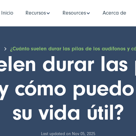
Inicio
Recursos
Resources
Acerca de
s
¿Cuánto suelen durar las pilas de los audífonos y 
len durar las 
 y cómo puedo
su vida útil?
Last updated on Nov 05, 2025