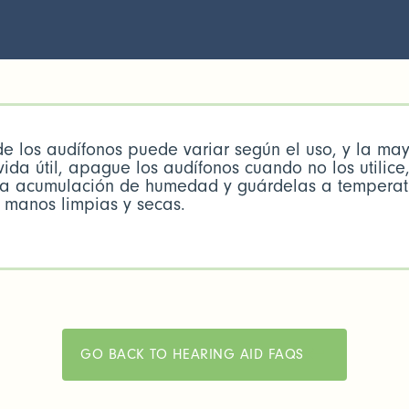
 de los audífonos puede variar según el uso, y la ma
vida útil, apague los audífonos cuando no los utilic
r la acumulación de humedad y guárdelas a tempera
s manos limpias y secas.
GO BACK TO HEARING AID FAQS