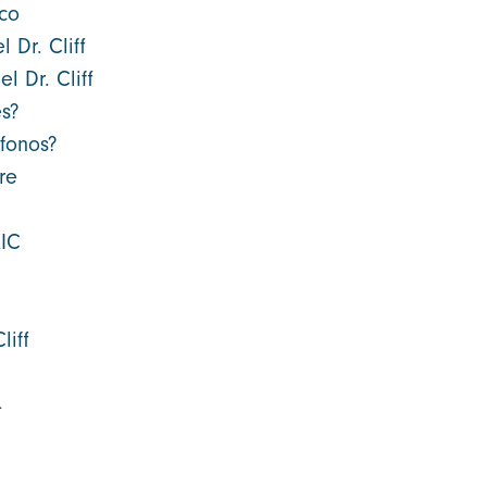
ico
 Dr. Cliff
l Dr. Cliff
és?
fonos?
re
RIC
liff
4