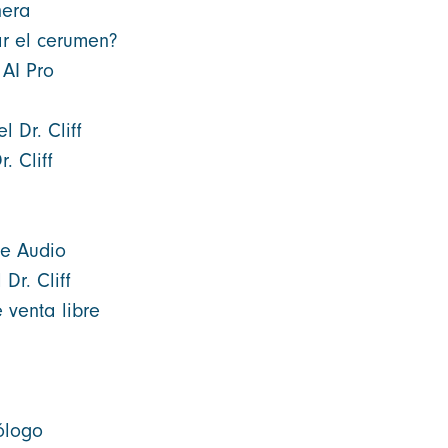
nera
ar el cerumen?
 AI Pro
l Dr. Cliff
. Cliff
ce Audio
Dr. Cliff
 venta libre
ólogo