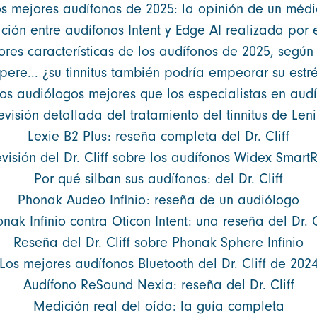
s mejores audífonos de 2025: la opinión de un méd
ón entre audífonos Intent y Edge AI realizada por el
res características de los audífonos de 2025, según e
pere... ¿su tinnitus también podría empeorar su estr
los audiólogos mejores que los especialistas en audí
evisión detallada del tratamiento del tinnitus de Leni
Lexie B2 Plus: reseña completa del Dr. Cliff
visión del Dr. Cliff sobre los audífonos Widex Smart
Por qué silban sus audífonos: del Dr. Cliff
Phonak Audeo Infinio: reseña de un audiólogo
nak Infinio contra Oticon Intent: una reseña del Dr. C
Reseña del Dr. Cliff sobre Phonak Sphere Infinio
Los mejores audífonos Bluetooth del Dr. Cliff de 202
Audífono ReSound Nexia: reseña del Dr. Cliff
Medición real del oído: la guía completa