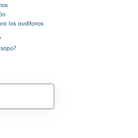
nos
ón
ra los audífonos
?
isopo?