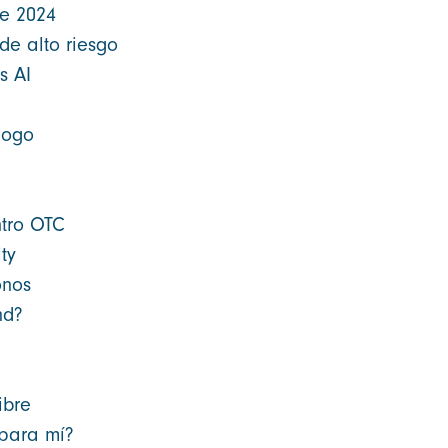
de 2024
de alto riesgo
s AI
logo
ntro OTC
ty
onos
nd?
ibre
 para mí?