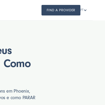
FIND A PROVIDER
PT
eus
 | Como
ions em Phoenix,
ivos e como PARAR