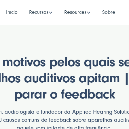
Início
Recursos
Resources
Sobre
 motivos pelos quais s
hos auditivos apitam
parar o feedback
on, audiologista e fundador da Applied Hearing Solut
 10 causas comuns de feedback sobre aparelhos audit
aquele som irritante de alta frequência.