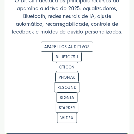
O Dr. Cliff destaca os principais recursos do
aparelho auditivo de 2025: equalizadores,
Bluetooth, redes neurais de IA, ajuste
automático, recarregabilidade, controle de
feedback e moldes de ouvido personalizados.
APARELHOS AUDITIVOS
BLUETOOTH
OTICON
PHONAK
RESOUND
SIGNIA
STARKEY
WIDEX